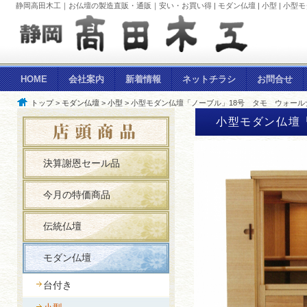
静岡高田木工｜お仏壇の製造直販・通販｜安い・お買い得 | モダン仏壇 | 小型 | 小
HOME
会社案内
新着情報
ネットチラシ
お問合せ
トップ
>
モダン仏壇
>
小型
> 小型モダン仏壇「ノーブル」18号 タモ ウォール
小型モダン仏壇
決算謝恩セール品
今月の特価商品
伝統仏壇
モダン仏壇
台付き