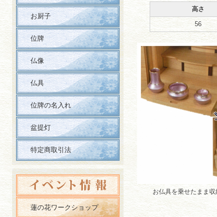
高さ
お厨子
56
位牌
仏像
仏具
位牌の名入れ
盆提灯
特定商取引法
お仏具を乗せたまま収
蓮の花ワークショップ