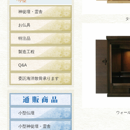
小型
神徒壇・霊舎
タ
お仏具
特注品
製造工程
Q&A
委託海洋散骨承ります
ウォー
小型仏壇
小型神徒壇・霊舎