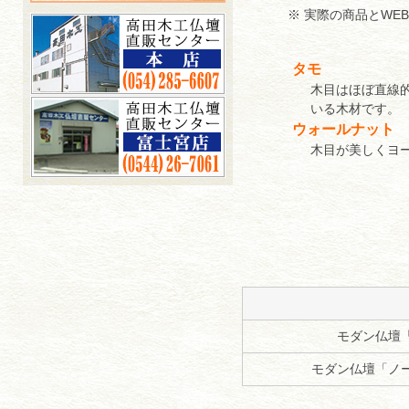
※ 実際の商品とW
タモ
木目はほぼ直線
いる木材です。
ウォールナット
木目が美しくヨ
モダン仏壇
モダン仏壇「ノー