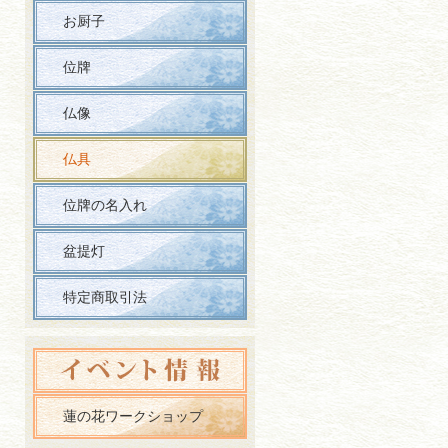
お厨子
位牌
仏像
仏具
位牌の名入れ
盆提灯
特定商取引法
蓮の花ワークショップ