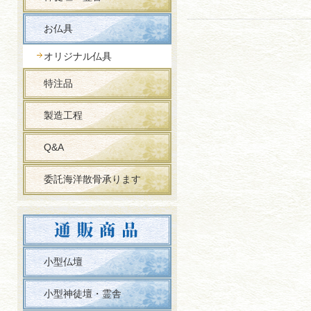
お仏具
オリジナル仏具
特注品
製造工程
Q&A
委託海洋散骨承ります
小型仏壇
小型神徒壇・霊舎