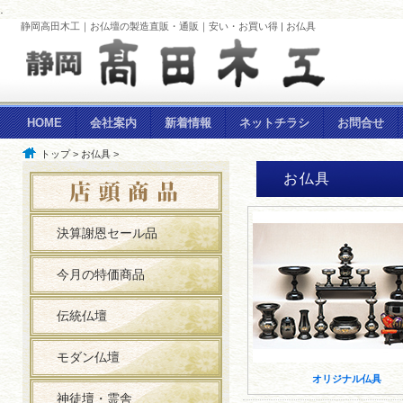
.
静岡高田木工｜お仏壇の製造直販・通販｜安い・お買い得 | お仏具
HOME
会社案内
新着情報
ネットチラシ
お問合せ
トップ
>
お仏具
>
お仏具
決算謝恩セール品
今月の特価商品
伝統仏壇
モダン仏壇
オリジナル仏具
神徒壇・霊舎