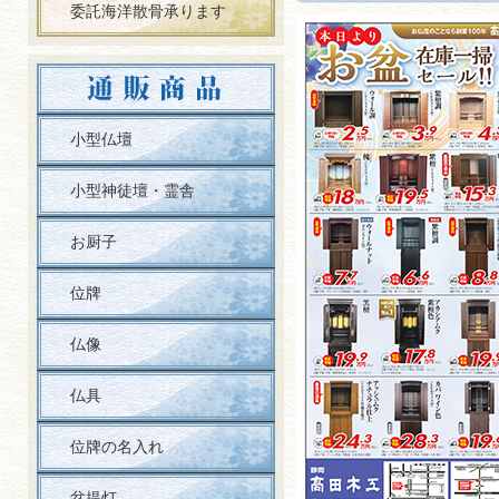
委託海洋散骨承ります
小型仏壇
小型神徒壇・霊舎
お厨子
位牌
仏像
仏具
位牌の名入れ
盆提灯