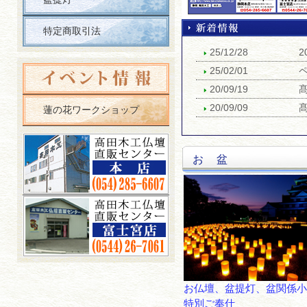
特定商取引法
25/12/28
25/02/01
ペ
20/09/19
20/09/09
蓮の花ワークショップ
お 盆
お仏壇、盆提灯、盆関
特別ご奉仕