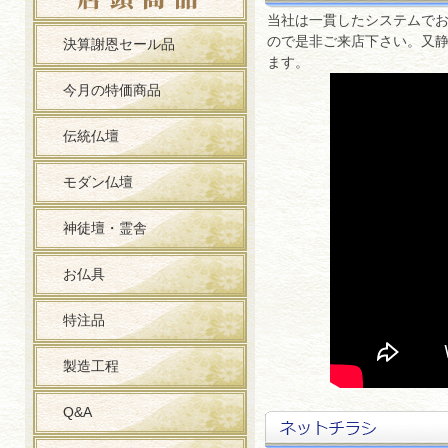
当社は一貫したシステムで
ので是非ご来店下さい。又
決算謝恩セール品
ます。
今月の特価商品
伝統仏壇
モダン仏壇
神徒壇・霊舎
お仏具
特注品
製造工程
Q&A