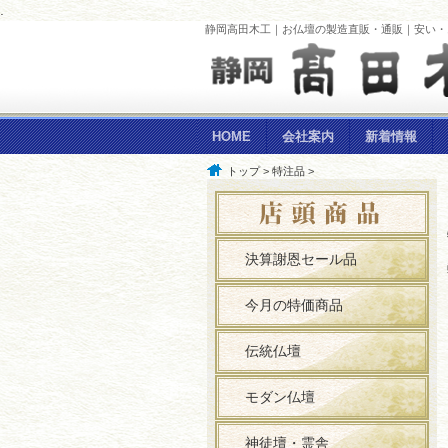
.
静岡高田木工｜お仏壇の製造直販・通販｜安い・お
HOME
会社案内
新着情報
トップ
>
特注品
>
決算謝恩セール品
今月の特価商品
伝統仏壇
モダン仏壇
神徒壇・霊舎