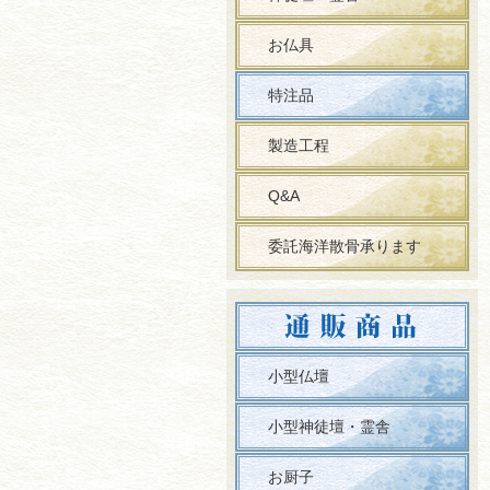
お仏具
特注品
製造工程
Q&A
委託海洋散骨承ります
小型仏壇
小型神徒壇・霊舎
お厨子