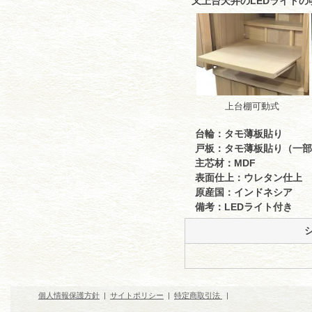
又上台天井のLEDライト
上台棚可動式
台輪：タモ薄板貼り
戸板：タモ薄板貼り（一部
主芯材：MDF
表面仕上：ウレタン仕上
原産国：インドネシア
備考：LEDライト付き
個人情報保護方針
|
サイトポリシー
|
特定商取引法
|