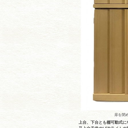
扉を閉
上台、下台とも棚可動式に