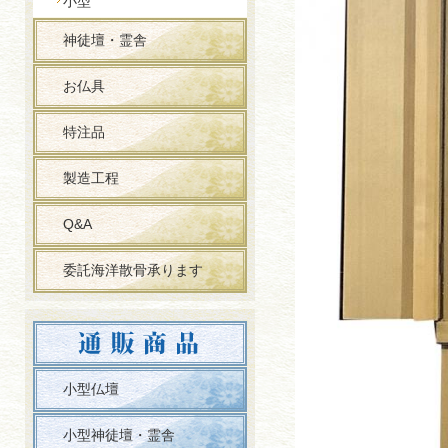
小型
神徒壇・霊舎
お仏具
特注品
製造工程
Q&A
委託海洋散骨承ります
小型仏壇
小型神徒壇・霊舎