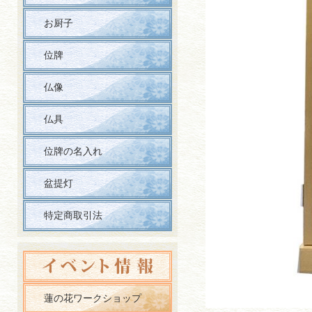
お厨子
位牌
仏像
仏具
位牌の名入れ
盆提灯
特定商取引法
蓮の花ワークショップ