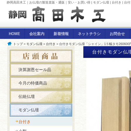
静岡高田木工｜お仏壇の製造直販・通販｜安い・お買い得 | モダン仏壇 | 台付き | 台
HOME
会社案内
新着情報
ネットチラシ
お問合せ
トップ
>
モダン仏壇
>
台付き
> 台付きモダン仏壇「シャイン」1５幅タモ26060
台付きモダン仏壇
決算謝恩セール品
今月の特価商品
伝統仏壇
モダン仏壇
台付き