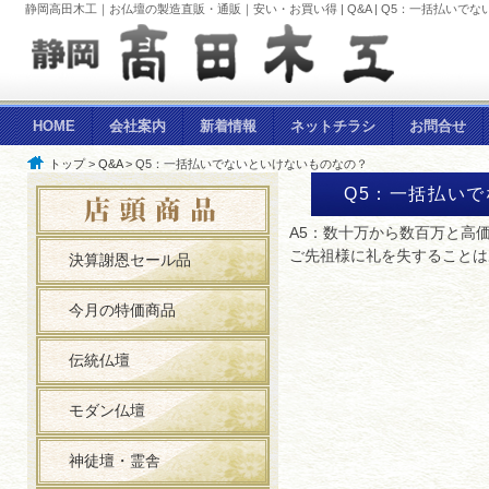
静岡高田木工｜お仏壇の製造直販・通販｜安い・お買い得 | Q&A | Q5：一括払いで
HOME
会社案内
新着情報
ネットチラシ
お問合せ
トップ
>
Q&A
> Q5：一括払いでないといけないものなの？
Q5：一括払い
A5：数十万から数百万と高
ご先祖様に礼を失することは
決算謝恩セール品
今月の特価商品
伝統仏壇
モダン仏壇
神徒壇・霊舎