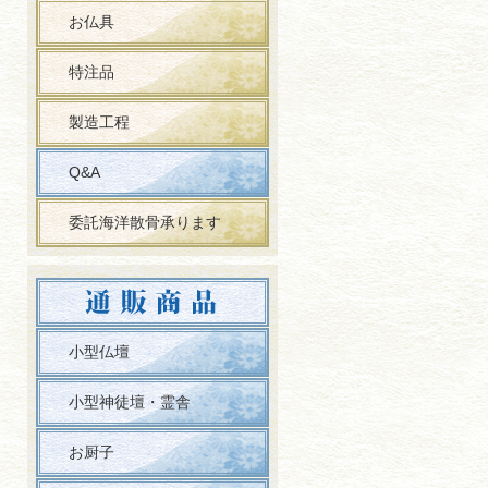
お仏具
特注品
製造工程
Q&A
委託海洋散骨承ります
小型仏壇
小型神徒壇・霊舎
お厨子